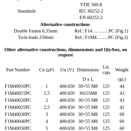
VDE 
Standards
IEC 6
EN 6
Alternative constructions
Double Faston 6,35mm
Ref.: 
Twin leads 250mm
Ref.: 
Other alternative constructions, dimmensio
request
Part Number
Cn (µF)
Un (V)
Dimen
D x
F1M40010PC
1
400/450
30×5
F1M40015PC
1,5
400/450
30x5
F1M40020PC
2
400/450
30×5
F1M40025PC
2,5
400/450
30×5
F1M40030PC
3
400/450
30×5
F1M40040PC
4
400/450
30×5
F1M40050PC
5
400/450
30×5