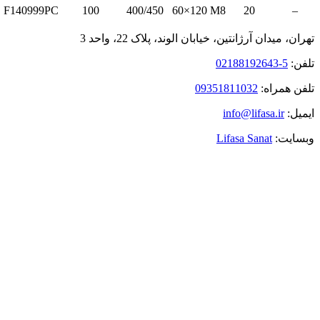
F140999PC
100
400/450
60×120 M
ان الوند، پلاک 22، واحد 3
0935