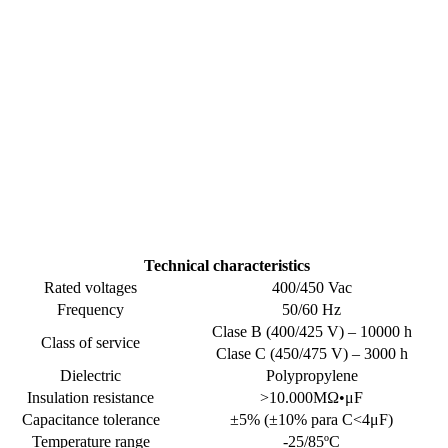
Technical characteristic
Rated voltages
400/4
Frequency
50/
Clase B (400/
Class of service
Clase C (450/
Dielectric
Polyp
Insulation resistance
>10.0
Capacitance tolerance
±5% (±10% 
Temperature range
-25