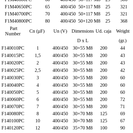
F1M40650PC
65
400/450
50×11
F1M40700PC
70
400/450
50×11
F1M40800PC
80
400/450
50×12
Part
Cn (µF)
Un (V)
Dimensio
Number
D x L
F140010PC
1
400/450
30×55 M
F140015PC
1,5
400/450
30×55 M
F140020PC
2
400/450
30×55 M
F140025PC
2,5
400/450
30×55 M
F140030PC
3
400/450
30×55 M
F140040PC
4
400/450
30×55 M
F140050PC
5
400/450
30×55 M
F140060PC
6
400/450
30×55 M
F140070PC
7
400/450
30×55 M
F140080PC
8
400/450
30×70 M
F140100PC
10
400/450
30×70 M
F140120PC
12
400/450
35×70 M