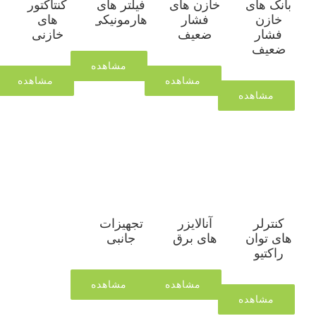
بانک های
خازن های
فیلتر های
کنتاکتور
خازن
فشار
هارمونیکی
های
فشار
ضعیف
خازنی
ضعیف
مشاهده
مشاهده
مشاهده
مشاهده
کنترلر
آنالایزر
تجهیزات
های توان
های برق
جانبی
راکتیو
مشاهده
مشاهده
مشاهده