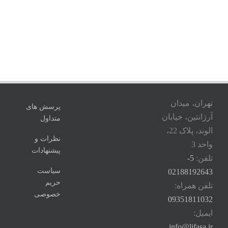
تهران، میدان
پرسش های
آرژانتین، خیابان
متداول
الوند، پلاک 22،
نظرات و
واحد 3
پیشنهادات
تلفن:
5-
سیاست
02188192643
حریم
تلفن همراه:
خصوصی
09351811032
ایمیل:
info@lifasa.ir